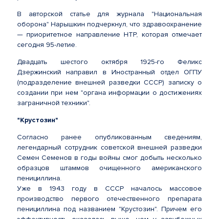
В авторской статье для журнала "Национальная
оборона" Нарышкин подчеркнул, что здравоохранение
— приоритетное направление НТР, которая отмечает
сегодня 95-летие.
Двадцать шестого октября 1925-го Феликс
Дзержинский направил в Иностранный отдел ОГПУ
(подразделение внешней разведки СССР) записку о
создании при нем "органа информации о достижениях
заграничной техники".
"Крустозин"
Согласно ранее опубликованным сведениям,
легендарный сотрудник советской внешней разведки
Семен Семенов в годы войны смог добыть несколько
образцов штаммов очищенного американского
пенициллина.
Уже в 1943 году в СССР началось массовое
производство первого отечественного препарата
пенициллина под названием "Крустозин". Причем его