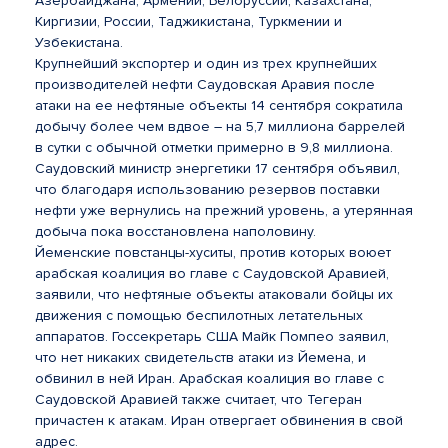
Азербайджана, Армении, Белоруссии, Казахстана,
Киргизии, России, Таджикистана, Туркмении и
Узбекистана.
Крупнейший экспортер и один из трех крупнейших
производителей нефти Саудовская Аравия после
атаки на ее нефтяные объекты 14 сентября сократила
добычу более чем вдвое – на 5,7 миллиона баррелей
в сутки с обычной отметки примерно в 9,8 миллиона.
Саудовский министр энергетики 17 сентября объявил,
что благодаря использованию резервов поставки
нефти уже вернулись на прежний уровень, а утерянная
добыча пока восстановлена наполовину.
Йеменские повстанцы-хуситы, против которых воюет
арабская коалиция во главе с Саудовской Аравией,
заявили, что нефтяные объекты атаковали бойцы их
движения с помощью беспилотных летательных
аппаратов. Госсекретарь США Майк Помпео заявил,
что нет никаких свидетельств атаки из Йемена, и
обвинил в ней Иран. Арабская коалиция во главе с
Саудовской Аравией также считает, что Тегеран
причастен к атакам. Иран отвергает обвинения в свой
адрес.