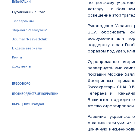
ПУБЛИКАЦИИ
по детскому учрежде
детсаду - с большим
Публикации в СМИ
освещение этой траге
Телеграммы
Руководство Украины 
Журнал "Разведчик"
ВСУ, обосновать сн
вооружения для пор
Journal "Razvedchik"
поддержку стран Глоб
Видеоматериалы
образом под удар, кл
Книги
Одновременно америк
Документы
развернутой ими камп
поставки Москве балли
боеприпасы примен
ПРЕСС-БЮРО
Госсекретарь США Э.Б
Тегерана и Пхеньян
ПРОТИВОДЕЙСТВИЕ КОРРУПЦИИ
Вашингтон подводит е
ОБРАЩЕНИЯ ГРАЖДАН
жестко отреагировали 
Развитие украинског
отказываются учиться
циничную инсценировк