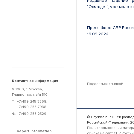
недавнее падение р
"Охматдет", уже мало к
Пресс-бюро СВР Росси
16.09.2024
Контактная информация
Поделиться ссылкой
101000, г. Москва,
Главпочтамт, а/я 510
Т:
+7 (499) 245-3368
,
+7 (499) 255-7938
Ф:
+7 (499) 255-2529
© Служба внешней разве
Российской Федерации, 2
При использовании матер
Report Information
ссылка на сайт СВР России