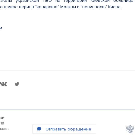
акеты украинской ПВО на территории киевской больницы
то в мире верит в "коварство" Москвы и "невинность" Киева.
и
дки
019
Отправить обращение
иалов