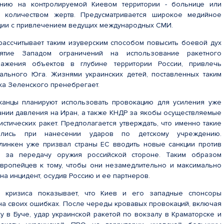
нию на контролируемой Киевом территории - больнице или
 количеством жертв. Предусматривается широкое медийное
дии с привлечением ведущих международных СМИ.
рассчитывает таким изуверским способом повысить боевой дух
ятие Западом ограничений на использование ракетного
ажения объектов в глубине территории России, привлечь
ального Юга. Жизнями украинских детей, поставленных таким
ика Зеленского пренебрегает.
анцы планируют использовать провокацию для усиления уже
ании давления на Иран, а также КНДР за якобы осуществляемые
стических ракет. Предполагается утверждать, что именно такие
ялись при нанесении ударов по детскому учреждению.
линкен уже призвал страны ЕС вводить новые санкции против
а за передачу оружия российской стороне. Таким образом
вропейцев к тому, чтобы они незамедлительно и максимально
на инцидент, осудив Россию и ее партнеров.
о кризиса показывает, что Киев и его западные спонсоры
 на своих ошибках. После череды кровавых провокаций, включая
у в Буче, удар украинской ракетой по вокзалу в Краматорске и