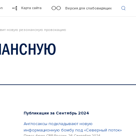
on
Карта сайта
Версия для слабовидящих
овит новую резонансную провокацию
ОНАНСНУЮ
Публикации за Сентябрь 2024
Англосаксы подкладывают новую
информационную бомбу под «Северный поток»
Пресс-бюро СВР России, 26 Сентября 2024