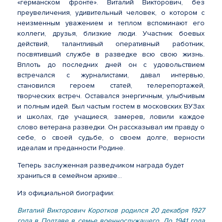
«германском фронте». Виталий Викторович, без
преувеличения, удивительный человек, о котором с
неизменным уважением и теплом вспоминают его
коллеги, друзья, близкие люди. Участник боевых
действий, талантливый оперативный работник,
посвятивший службе в разведке всю свою жизнь.
Вплоть до последних дней он с удовольствием
встречался с журналистами, давал интервью,
становился героем статей, телерепортажей,
творческих встреч. Оставался энергичным, улыбчивым
и полным идей. Был частым гостем в московских ВУЗах
и школах, где учащиеся, замерев
,
ловили каждое
слово ветерана разведки. Он рассказывал им правду о
себе, о своей судьбе, о своем долге, верности
идеалам и преданности Родине.
Теперь заслуженная разведчиком награда будет
храниться в семейном архиве…
Из официальной биографии:
Виталий Викторович Коротков родился 20 декабря 1927
года в Полтаве в семье военнослужащего. До 1941 года