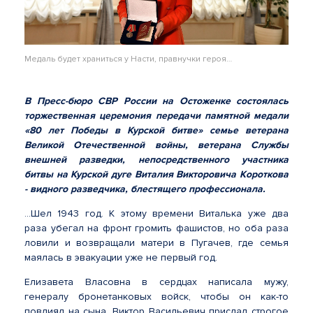
Медаль будет храниться у Насти, правнучки героя…
В Пресс-бюро СВР России на Остоженке состоялась
торжественная церемония передачи памятной медали
«80 лет Победы в Курской битве» семье ветерана
Великой Отечественной войны, ветерана Службы
внешней разведки, непосредственного участника
битвы на Курской дуге Виталия Викторовича Короткова
- видного разведчика, блестящего профессионала.
…Шел 1943 год. К этому времени Виталька уже два
раза убегал на фронт громить фашистов, но оба раза
ловили и возвращали матери в Пугачев, где семья
маялась в эвакуации уже не первый год.
Елизавета Власовна в сердцах написала мужу,
генералу бронетанковых войск, чтобы он как-то
повлиял на сына. Виктор Васильевич прислал строгое