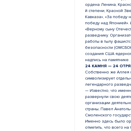
ордена Ленина, Красно
й степени, Красной Зв
Кавказа», «За победу н
победу над Японией». 
«Верному сыну Отечест
разведчику. Организа
работы в тылу фашист
безопасности (ОМСБОН
создания США ядерног
надпись на памятнике.
24 КАМНЯ — 24 ОТР
Собственно же Аллея 
символизирует отдель
легендарного разведч
— Известно, что имен
развернули свою деяте
организации деятельно
страны, Павел Анатол
Смоленского государс
Именно здесь было ор
отметить, что всего н