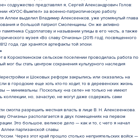
е» содружество представлял я, Сергей Александрович Голов:
ении «КУОС-Вымпел» за военно-патриотическую работу.
ля Аллеи выделил Владимир Алексеенков, уже упомянутый глава
ования и большой патриот Смоленщины. Он же активно
е памятника Судоплатову и назывании улицы в его честь, а также
орического музея «Во славу Отчизны» (2015 год), посвященного
12 года, где хранятся артефакты той эпохи.
»
ет в Корохоткинском сельском поселении проводилась работа по
ый мог бы стать центром сохранения культурного наследия
Перестройки и Шоковых реформ закрылись или оказались на
ли в городские еще хоть кто-то ходит, то в деревенских жизнь
вы — минимальны. Поскольку «на селе» не только не имеют
 коллекции, но, зачастую, не могут даже содержать сами
ти смогла разрешить местная власть в лице В. Н. Алексеенкова.
аву Отчизны» располагается в двух помещениях на первом
рации. Это большое, великое дело — как и то, с чего я начал
е Аллеи партизанской славы.
оссии. Через этот край прошло столько неприятельских войск —