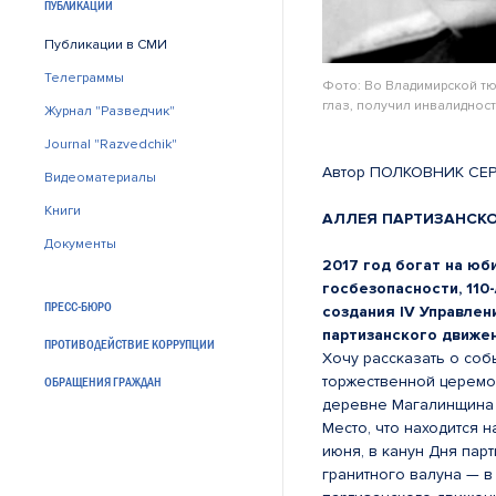
ПУБЛИКАЦИИ
Публикации в СМИ
Телеграммы
Фото: Во Владимирской тю
глаз, получил инвалидност
Журнал "Разведчик"
Journal "Razvedchik"
Автор ПОЛКОВНИК СЕ
Видеоматериалы
Книги
АЛЛЕЯ ПАРТИЗАНСК
Документы
2017 год богат на юб
госбезопасности, 110
ПРЕСС-БЮРО
создания IV Управле
партизанского движе
ПРОТИВОДЕЙСТВИЕ КОРРУПЦИИ
Хочу рассказать о соб
торжественной церемо
ОБРАЩЕНИЯ ГРАЖДАН
деревне Магалинщина 
Место, что находится 
июня, в канун Дня пар
гранитного валуна — в