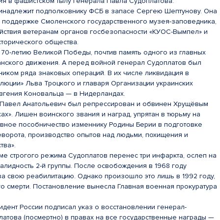
ия в фашистском тылу генерала Павла Судоплатова.
ринадлежит подполковнику ФСБ в запасе Сергею Шептунову. Она
 поддержке Смоленского государственного музея-заповедника,
йствия ветеранам органов госбезопасности «КУОС-Вымпел» и
сторического общества.
 70-летию Великой Победы, почтив память одного из главных
анского движения. А перед войной генерал Судоплатов был
ником ряда знаковых операций. В их числе ликвидация в
люции» Льва Троцкого и главаря Организации украинских
Евгения Коновальца — в Нидерландах.
 Павел Анатольевич был репрессирован и обвинен Хрущёвым
хах». Лишен воинского звания и наград, упрятан в тюрьму на
тивное пособничество изменнику Родины Берии в подготовке
еворота, производство опытов над людьми, похищения и
тва».
е строгого режима Судоплатов перенес три инфаркта, ослеп на
валидность 2-й группы. После освобождения в 1968 году
за свою реабилитацию. Однако произошло это лишь в 1992 году,
го смерти. Постановление вынесла Главная военная прокуратура
идент России подписал указ о восстановлении генерал-
платова (посмертно) в правах на все государственные награды —