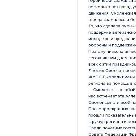
героически сражался 
несколько лет назад у
движения. Смоленская 
отряда сражались и б
То, что сделала очен
поддержке ветеранског
молодежь и представи
обороны и поддержан
Поэтому низко кланяяс
сегодняшним днем, жиз
всех с этим празднико
Леонид Смоляр, прези
«КУОС-Вымпел» имени Г
региона за помощь в 
— Смоленск — особый г
нас встречает эта Алл
Смоленщины и всей на
После троекратных зал
прошли показательные
структур региона и во
Среди почетных госте
Совета Федерации Фра