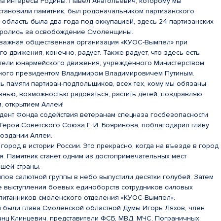
за интересы Родины. Павел Анатольевич, которому мы
становили памятник, был родоначальником партизанского
область была два года под оккупацией, здесь 24 партизанских
оролись за освобождение Смоленщины.
ь важная общественная организация «КУОС-Вымпел» при
о движения, конечно, радует. Также радует, что здесь есть
тели юнармейского движения, учрежденного Министерством
ного президентом Владимиром Владимировичем Путиным.
ь памяти партизан-подпольщиков, всех тех, кому мы обязаны
нью, возможностью радоваться, растить детей, поздравляю
м, открытием Аллеи!
дент Фонда содействия ветеранам спецназа госбезопасности
ероя Советского Союза Г. И. Бояринова, поблагодарил главу
создании Аллеи.
ород в истории России. Это прекрасно, когда на въезде в город
ея. Памятник станет одним из достопримечательных мест
шей страны.
пов салютной группы в небо выпустили десятки голубей. Затем
 выступления боевых единоборств сотрудников силовых
спитанников смоленского отделения «КУОС-Вымпел».
й были глава Смоленской областной Думы Игорь Ляхов, член
нц Клинцевич, представители ФСБ, МВД, МЧС, Пограничных