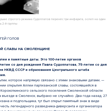
рьме строгого режима Судоплатов перенёс три инфаркта, ослеп на один
ь 2-й группы
РГЕЙ ГОЛОВ
ОЙ СЛАВЫ НА СМОЛЕНЩИНЕ
илеи и памятные даты. Это 100-летие органов
-летие со дня рождения Павла Судоплатова, 75-летие со дня
ния НКВД СССР и образования Центрального штаба
ния.
ытии, которое напрямую связано с этими знаковыми датами, —
нии открытия Аллеи партизанской славы, состоявшейся в
Корохоткинского сельского поселения Смоленской области.
на въезде в Смоленск, выбрано не случайно. Два года назад, 27
тизана и подпольщика, тут был открыт памятный знак в виде
 честь легендарного разведчика-диверсанта и организатора