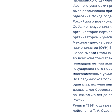
партизанского движен
Идея его установки п
была реализована при
отделений Фонда соде
Российского военно-и
Событие приурочили к
организаторов партиз
организатором и участ
Мексике «демона рево
националистов (ОУН) 
После смерти Сталина
во всех «смертных гре
пятнадцать лет «за ак
государственного пер
многочисленные убийс
Во Владимирской тюрьм
один глаз, получил ин
двадцать лет боролся 
за несколько лет до е
России.
Лишь в 1998 году през
лейтенанта П. А. Судо