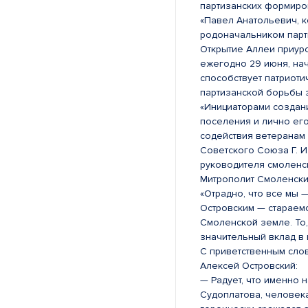
партизанских формиро
«Павел Анатольевич, к
родоначальником парт
Открытие Аллеи приур
ежегодно 29 июня, начи
способствует патриот
партизанской борьбы 
«Инициаторами создан
поселения и лично ег
содействия ветеранам
Советского Союза Г. И
руководителя смоленс
Митрополит Смоленски
«Отрадно, что все мы
Островским — стараемс
Смоленской земле. То,
значительный вклад в 
С приветственным сло
Алексей Островский:
— Радует, что именно
Судоплатова, человек