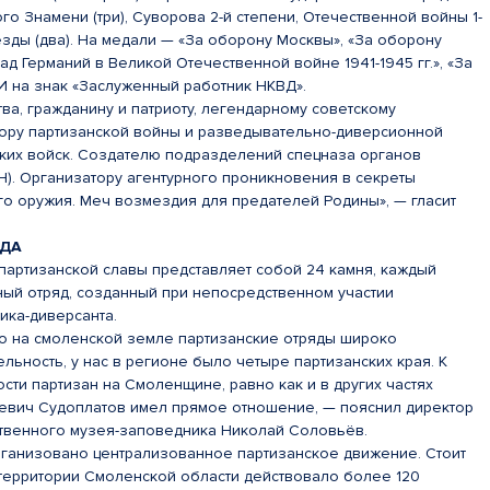
го Знамени (три), Суворова 2-й степени, Отечественной войны 1-
езды (два). На медали — «За оборону Москвы», «За оборону
ад Германий в Великой Отечественной войне 1941-1945 гг.», «За
И на знак «Заслуженный работник НКВД».
ва, гражданину и патриоту, легендарному советскому
тору партизанской войны и разведывательно-диверсионной
ских войск. Создателю подразделений спецназа органов
). Организатору агентурного проникновения в секреты
о оружия. Меч возмездия для предателей Родины», — гласит
ЯДА
партизанской славы представляет собой 24 камня, каждый
ный отряд, созданный при непосредственном участии
ика-диверсанта.
но на смоленской земле партизанские отряды широко
льность, у нас в регионе было четыре партизанских края. К
сти партизан на Смоленщине, равно как и в других частях
ьевич Судоплатов имел прямое отношение, — пояснил директор
твенного музея-заповедника Николай Соловьёв.
ганизовано централизованное партизанское движение. Стоит
а территории Смоленской области действовало более 120