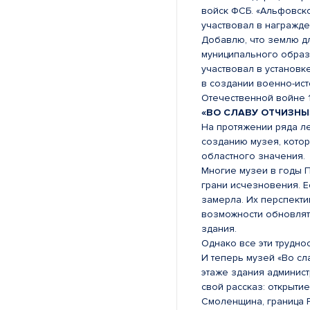
войск ФСБ. «Альфовско
участвовал в награжд
Добавлю, что землю д
муниципального образ
участвовал в установк
в создании военно-ист
Отечественной войне 18
«ВО СЛАВУ ОТЧИЗНЫ
На протяжении ряда л
созданию музея, котор
областного значения.
Многие музеи в годы 
грани исчезновения. Ес
замерла. Их перспекти
возможности обновлять
здания.
Однако все эти труднос
И теперь музей «Во сл
этаже здания админист
свой рассказ: открыти
Смоленщина, граница Р