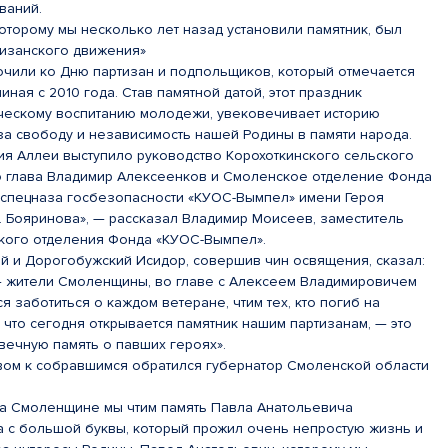
ваний.
оторому мы несколько лет назад установили памятник, был
изанского движения»
очили ко Дню партизан и подпольщиков, который отмечается
ная с 2010 года. Став памятной датой, этот праздник
ическому воспитанию молодежи, увековечивает историю
за свободу и независимость нашей Родины в памяти народа.
ия Аллеи выступило руководство Корохоткинского сельского
о глава Владимир Алексеенков и Смоленское отделение Фонда
 спецназа госбезопасности «КУОС-Вымпел» имени Героя
. Бояринова», — рассказал Владимир Моисеев, заместитель
кого отделения Фонда «КУОС-Вымпел».
й и Дорогобужский Исидор, совершив чин освящения, сказал:
 — жители Смоленщины, во главе с Алексеем Владимировичем
я заботиться о каждом ветеране, чтим тех, кто погиб на
 что сегодня открывается памятник нашим партизанам, — это
вечную память о павших героях».
вом к собравшимся обратился губернатор Смоленской области
 на Смоленщине мы чтим память Павла Анатольевича
а с большой буквы, который прожил очень непростую жизнь и