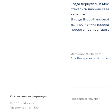
Когда вернулась в Мос
стекались важные свед
капеллы".
В годы Второй мирово
тыл противника разве
первого партизанского
Источник: "АиФ-Тула"
Зое Воскресенской присво
Контактная информация
Поделиться ссылкой
101000, г. Москва,
Главпочтамт, а/я 510