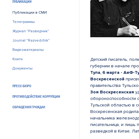
ПУБЛИКАЦИИ
Публикации в СМИ
Телеграммы
Журнал "Разведчик"
Journal "Razvedchik"
Видеоматериалы
Книги
Детский писатель, пол
губернии в начале про
Документы
Тула, 6 марта - АиФ-Т
Воскресенской
присво
правительства Тульско
ПРЕСС-БЮРО
Зоя Воскресенская
уд
ПРОТИВОДЕЙСТВИЕ КОРРУПЦИИ
обороноспособности с
Тульской областью в с
ОБРАЩЕНИЯ ГРАЖДАН
Воскресенская родилас
начальника железнодо
писательница, и лишь 
разведкой в Китае, Лат