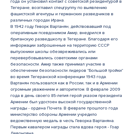
года он установил контакт с советской резидентурой в
Тегеране, возглавил спецгруппу по выявлению
фашистской агентуры и германских разведчиков в
различных городах Ирана.
В 1942 году Геворк Вартанян, действовавший под
оперативным псевдонимом Амир, внедрился в
британскую разведшколу в Тегеране. Благодаря его
информации заброшенные на территорию СССР
выпускники школы обезвреживались или
перевербовывались советскими органами
безопасности. Амир также принимал участие в
обеспечении безопасности лидеров "Большой тройки"
во время Тегеранской конференции 1943 года.
Вартанян пользовался как в России, так и в Армении
огромным уважением и авторитетом. В феврале 2009
года в день своего 85-летия герой указом президента
Армении был удостоен высокой государственной
награды - ордена Почета. В феврале прошлого года
министерство обороны Армении учредило
ведомственную медаль в честь Геворка Вартаняна.
Первым кавалером награды стала вдова героя - Гоар
Левоновна.