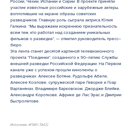
России, Чехии, Испании и Сирии. В проекте приняли
участие известные российские и зарубежные актеры,
воплотившие на экране образы советских
разведчиков. Главную роль сыграла актриса Юлия
Галкина. "Мы выражаем искреннюю признательность
всем тем, кто работал над созданием уникальных
фильмов о разведке", — отметил руководитель пресс–
бюро.
Эта лента станет десятой картиной телевизионного
проекта "Поединки", созданного к 90–летию Службы
внешней разведки Российской Федерации. На Первом
канале уже с успехом прошли киноленты о
разведчиках: Алексее Ботяне, Рудольфе Абеле,
Алексее Козлове, супружеской паре Геворке и Гоар
Вартанянах, Владимире Барковском, Джордже Блейке,
Александре Короткове, Африке де Лас Эрас и Дмитрии
Быстролетове.
Источник: ИТАР–ТАСС