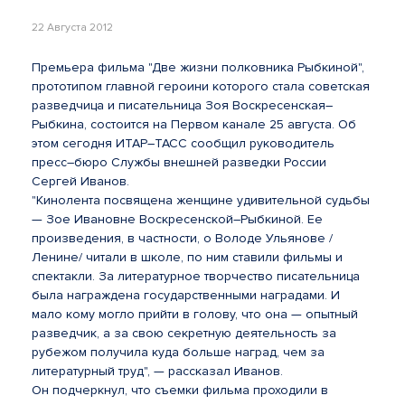
22 Августа 2012
Премьера фильма "Две жизни полковника Рыбкиной",
прототипом главной героини которого стала советская
разведчица и писательница Зоя Воскресенская–
Рыбкина, состоится на Первом канале 25 августа. Об
этом сегодня ИТАР–ТАСС сообщил руководитель
пресс–бюро Службы внешней разведки России
Сергей Иванов.
"Кинолента посвящена женщине удивительной судьбы
— Зое Ивановне Воскресенской–Рыбкиной. Ее
произведения, в частности, о Володе Ульянове /
Ленине/ читали в школе, по ним ставили фильмы и
спектакли. За литературное творчество писательница
была награждена государственными наградами. И
мало кому могло прийти в голову, что она — опытный
разведчик, а за свою секретную деятельность за
рубежом получила куда больше наград, чем за
литературный труд", — рассказал Иванов.
Он подчеркнул, что съемки фильма проходили в