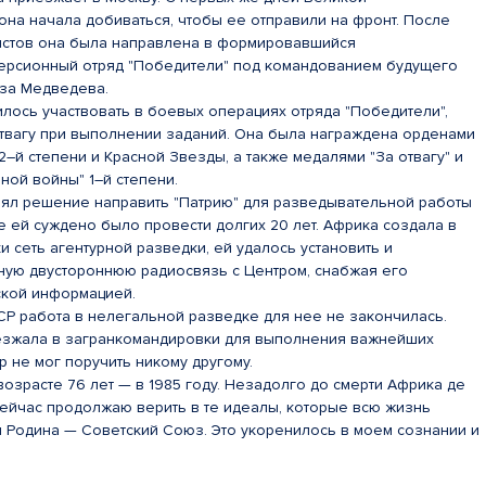
на начала добиваться, чтобы ее отправили на фронт. После
истов она была направлена в формировавшийся
рсионный отряд "Победители" под командованием будущего
за Медведева.
лось участвовать в боевых операциях отряда "Победители",
отвагу при выполнении заданий. Она была награждена орденами
–й степени и Красной Звезды, а также медалями "За отвагу" и
ной войны" 1–й степени.
инял решение направить "Патрию" для разведывательной работы
не ей суждено было провести долгих 20 лет. Африка создала в
 сеть агентурной разведки, ей удалось установить и
ную двустороннюю радиосвязь с Центром, снабжая его
ской информацией.
Р работа в нелегальной разведке для нее не закончилась.
езжала в загранкомандировки для выполнения важнейших
р не мог поручить никому другому.
 возрасте 76 лет — в 1985 году. Незадолго до смерти Африка де
 сейчас продолжаю верить в те идеалы, которые всю жизнь
 Родина — Советский Союз. Это укоренилось в моем сознании и