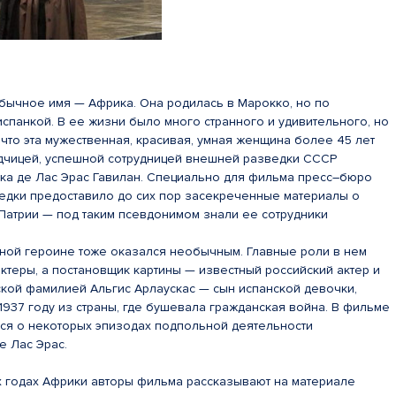
бычное имя — Африка. Она родилась в Марокко, но по
спанкой. В ее жизни было много странного и удивительного, но
что эта мужественная, красивая, умная женщина более 45 лет
дчицей, успешной сотрудницей внешней разведки СССР
ка де Лас Эрас Гавилан. Специально для фильма пресс–бюро
дки предоставило до сих пор засекреченные материалы о
Патрии — под таким псевдонимом знали ее сотрудники
ной героине тоже оказался необычным. Главные роли в нем
ктеры, а постановщик картины — известный российский актер и
ской фамилией Альгис Арлаускас — сын испанской девочки,
937 году из страны, где бушевала гражданская война. В фильме
ся о некоторых эпизодах подпольной деятельности
е Лас Эрас.
х годах Африки авторы фильма рассказывают на материале