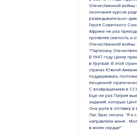
Отечественной войны о
окончания курсов рад
разведывательно–диве
Героя Советского Сою
Африке не раз приходи
проявляя смелость и 
Отечественной войны 2
"Партизану Отечествен
В 1947 году Центр пр
в Уругвай. В этой стра
странах Южной Америки
поддерживать постоян
бесценной стратегиче
С возвращением в ССС
Еще не раз Патрия вы
заданий, которые Цент
Она ушла в отставку в
Лас Эрас писала: "Я и
направляли меня… Моя
в моем сердце!".