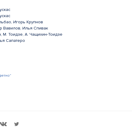
ускас
ускас
льбао, Игорь Крупнов
р Вавилов, Илья Спивак
, М. Тоидзе, А. Чащихин-Тоидзе
лья Сапатеро
ретно"