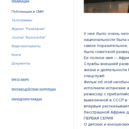
ПУБЛИКАЦИИ
Публикации в СМИ
Телеграммы
Журнал "Разведчик"
У нее было очень нео
Journal "Razvedchik"
национальности была и
самое поразительное, 
Видеоматериалы
была советской разве
Книги
Ее полное имя — Афри
Документы
Службы внешней разве
жизни и деятельности 
спецслужб.
ПРЕСС-БЮРО
Фильм об этой необыч
исполнили испанские а
ПРОТИВОДЕЙСТВИЕ КОРРУПЦИИ
режиссер с прибалтий
ОБРАЩЕНИЯ ГРАЖДАН
вывезенной в СССР в 1
впервые рассказывает
бесстрашной Африки д
ПЕРВАЯ СЕРИЯ
О детских и юношески