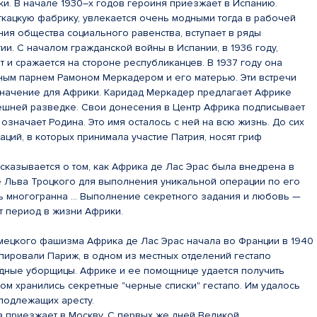
и. В начале 1930–х годов героиня приезжает в Испанию.
ткацкую фабрику, увлекается очень модными тогда в рабочей
ия общества социального равенства, вступает в ряды
ии. С началом гражданской войны в Испании, в 1936 году,
т и сражается на стороне республиканцев. В 1937 году она
чным парнем Рамоном Меркадером и его матерью. Эти встречи
начение для Африки. Каридад Меркадер предлагает Африке
нешней разведке. Свои донесения в Центр Африка подписывает
 означает Родина. Это имя осталось с ней на всю жизнь. До сих
ций, в которых принимала участие Патрия, носят гриф
казывается о том, как Африка де Лас Эрас была внедрена в
Льва Троцкого для выполнения уникальной операции по его
ь многогранна … Выполнение секретного задания и любовь —
т период в жизни Африки.
мецкого фашизма Африка де Лас Эрас начала во Франции в 1940
упировали Париж, в одном из местных отделений гестапо
дные уборщицы. Африке и ее помощнице удается получить
ором хранились секретные "черные списки" гестапо. Им удалось
 подлежащих аресту.
а приезжает в Москву. С первых же дней Великой