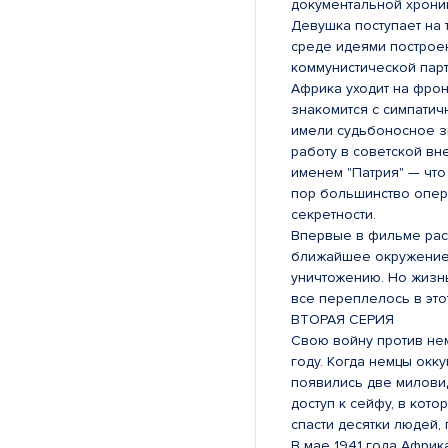
документальной хроник
Девушка поступает на 
среде идеями построен
коммунистической парт
Африка уходит на фрон
знакомится с симпати
имели судьбоносное з
работу в советской в
именем "Патрия" — что
пор большинство опера
секретности.
Впервые в фильме расс
ближайшее окружение 
уничтожению. Но жизн
все переплелось в это
ВТОРАЯ СЕРИЯ
Свою войну против не
году. Когда немцы окк
появились две милови
доступ к сейфу, в кот
спасти десятки людей,
В мае 1941 года Африк