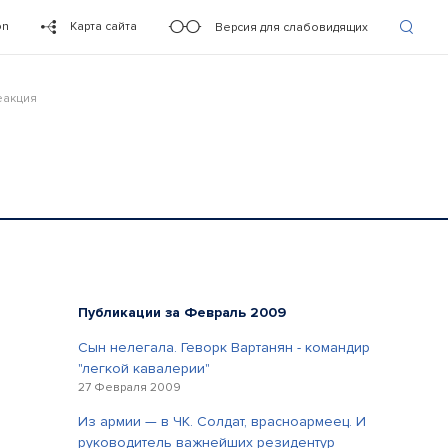
on
Карта сайта
Версия для слабовидящих
еакция
Публикации за Февраль 2009
Сын нелегала. Геворк Вартанян - командир
"легкой кавалерии"
27 Февраля 2009
Из армии — в ЧК. Солдат, врасноармеец. И
руководитель важнейших резидентур