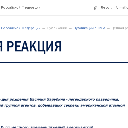
 Российской Федерации
Report Informati
 Российской Федерации
Публикации
Публикации в СМИ
Цепная р
Я РЕАКЦИЯ
о дня рождения Василия Зарубина - легендарного разведчика,
й группой агентов, добывавших секреты американской атомной
 8:15 по местному времени тяжелый американский