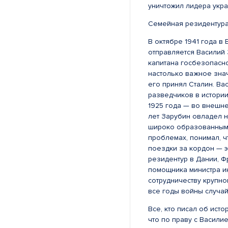
уничтожил лидера укр
Семейная резидентур
В октябре 1941 года в
отправляется Василий 
капитана госбезопасно
настолько важное знач
его принял Сталин. В
разведчиков в истории
1925 года — во внешн
лет Зарубин овладел н
широко образованным 
проблемах, понимал, ч
поездки за кордон — э
резидентур в Дании, Ф
помощника министра ин
сотрудничеству крупно
все годы войны случай
Все, кто писал об ист
что по праву с Васили