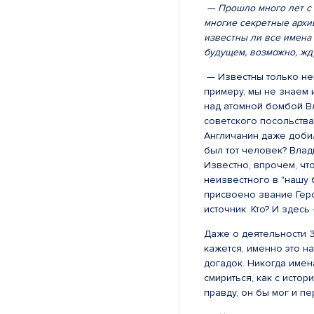
— Прошло много лет с 
многие секретные архив
известны ли все имена
будущем, возможно, жд
— Известны только нек
примеру, мы не знаем
над атомной бомбой В
советского посольства
Англичанин даже добил
был тот человек? Влад
Известно, впрочем, чт
неизвестного в "нашу 
присвоено звание Геро
источник. Кто? И здес
Даже о деятельности 
кажется, именно это н
догадок. Никогда имен
смириться, как с исто
правду, он бы мог и п