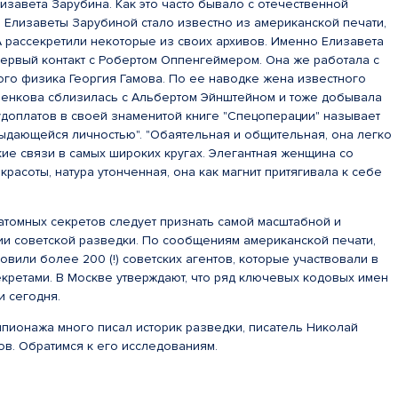
изавета Зарубина. Как это часто бывало с отечественной
 Елизаветы Зарубиной стало известно из американской печати,
 рассекретили некоторые из своих архивов. Именно Елизавета
первый контакт с Робертом Оппенгеймером. Она же работала с
ого физика Георгия Гамова. По ее наводке жена известного
ненкова сблизилась с Альбертом Эйнштейном и тоже добывала
доплатов в своей знаменитой книге "Спецоперации" называет
ыдающейся личностью". "Обаятельная и общительная, она легко
ие связи в самых широких кругах. Элегантная женщина со
красоты, натура утонченная, она как магнит притягивала к себе
атомных секретов следует признать самой масштабной и
ии советской разведки. По сообщениям американской печати,
вили более 200 (!) советских агентов, которые участвовали в
кретами. В Москве утверждают, что ряд ключевых кодовых имен
и сегодня.
пионажа много писал историк разведки, писатель Николай
в. Обратимся к его исследованиям.