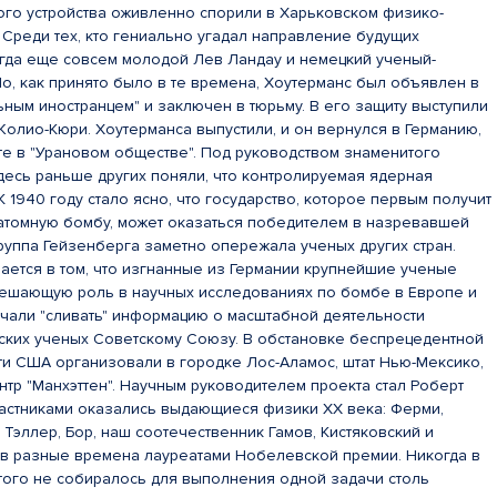
го устройства оживленно спорили в Харьковском физико-
. Среди тех, кто гениально угадал направление будущих
огда еще совсем молодой Лев Ландау и немецкий ученый-
Но, как принято было в те времена, Хоутерманс был объявлен в
ьным иностранцем" и заключен в тюрьму. В его защиту выступили
Жолио-Кюри. Хоутерманса выпустили, и он вернулся в Германию,
оте в "Урановом обществе". Под руководством знаменитого
десь раньше других поняли, что контролируемая ядерная
К 1940 году стало ясно, что государство, которое первым получит
атомную бомбу, может оказаться победителем в назревавшей
группа Гейзенберга заметно опережала ученых других стран.
ается в том, что изгнанные из Германии крупнейшие ученые
 решающую роль в научных исследованиях по бомбе в Европе и
ачали "сливать" информацию о масштабной деятельности
йских ученых Советскому Союзу. В обстановке беспрецедентной
ти США организовали в городке Лос-Аламос, штат Нью-Мексико,
нтр "Манхэттен". Научным руководителем проекта стал Роберт
частниками оказались выдающиеся физики ХХ века: Ферми,
 Тэллер, Бор, наш соотечественник Гамов, Кистяковский и
ли в разные времена лауреатами Нобелевской премии. Никогда в
этого не собиралось для выполнения одной задачи столь