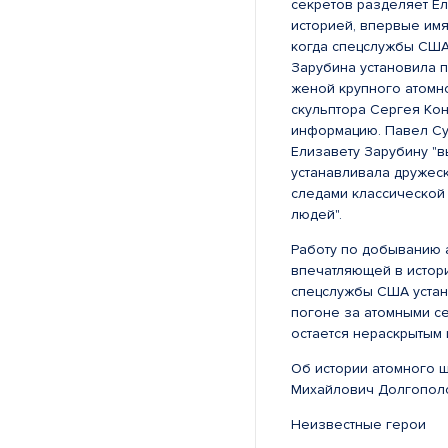
секретов разделяет Ел
историей, впервые имя
когда спецслужбы США
Зарубина установила 
женой крупного атомн
скульптора Сергея Ко
информацию. Павел Су
Елизавету Зарубину "в
устанавливала дружеск
следами классической 
людей".
Работу по добыванию 
впечатляющей в истор
спецслужбы США устано
погоне за атомными се
остается нераскрытым 
Об истории атомного ш
Михайлович Долгополо
Неизвестные герои