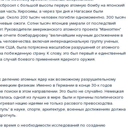
сбросил с большой высоты первую атомную бомбу на японский
ая часть Хиросимы, а через три дня и Нагасаки были
е. Около 200 тысяч человек погибли одномоментно, 300 тысяч
чевые ожоги. Сотни тысяч японцев умирали от последствий
т. Руководители американского атомного проекта "Манхэттен"
м отчете бомбардировку "величайшим научным достижением в
ть человечества, включая интернациональную группу ученых,
для США, была потрясена масштабом разрушений от атомного
а побежденную страну. К слову, это был первый и единственный
ва случай боевого применения ядерного оружия.
 к делению атомных ядер как возможному разрушительному
емецким физикам. Именно в Германии в конце 30-х годов
е поиски в этом направлении. Это было не случайно. Немецкая
алась одной из лучших в мире. Были и причины политического
гревал нацию идеями не только расового превосходства.
тупь" в науке, спорте, архитектуре, военных достижениях должна
дрогнуть.
 же время о необходимости исследований по созданию