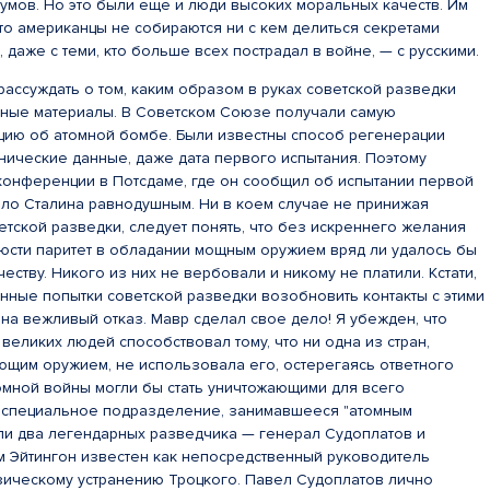
умов. Но это были еще и люди высоких моральных качеств. Им
что американцы не собираются ни с кем делиться секретами
 даже с теми, кто больше всех пострадал в войне, — с русскими.
ассуждать о том, каким образом в руках советской разведки
тные материалы. В Советском Союзе получали самую
ию об атомной бомбе. Были известны способ регенерации
ехнические данные, даже дата первого испытания. Поэтому
конференции в Потсдаме, где он сообщил об испытании первой
ило Сталина равнодушным. Ни в коем случае не принижая
тской разведки, следует понять, что без искреннего желания
юсти паритет в обладании мощным оружием вряд ли удалось бы
честву. Никого из них не вербовали и никому не платили. Кстати,
ные попытки советской разведки возобновить контакты с этими
на вежливый отказ. Мавр сделал свое дело! Я убежден, что
великих людей способствовал тому, что ни одна из стран,
щим оружием, не использовала его, остерегаясь ответного
омной войны могли бы стать уничтожающими для всего
 специальное подразделение, занимавшееся "атомным
ли два легендарных разведчика — генерал Судоплатов и
м Эйтингон известен как непосредственный руководитель
зическому устранению Троцкого. Павел Судоплатов лично