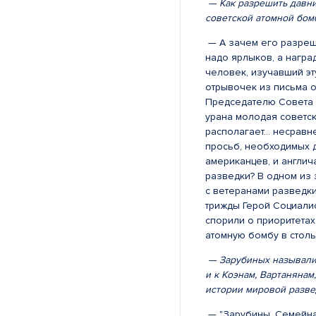
— Как разрешить давни
советской атомной бом
— А зачем его разреша
надо ярлыков, а награ
человек, изучавший э
отрывочек из письма о
Председателю Совета 
урана молодая советск
располагает... несрав
просьб, необходимых 
американцев, и англич
разведки? В одном из 
с ветеранами разведки
трижды Герой Социалис
спорили о приоритетах
атомную бомбу в стол
— Зарубиных называли 
и к Коэнам, Вартанянам
истории мировой разв
— "Зарубины. Семейная