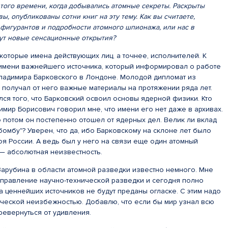
того времени, когда добывались атомные секреты. Раскрыты
ы, опубликованы сотни книг на эту тему. Как вы считаете,
 фигурантов и подробности атомного шпионажа, или нас в
ут новые сенсационные открытия?
оторые имена действующих лиц, а точнее, исполнителей. К
 имени важнейшего источника, который информировал о работе
ладимира Барковского в Лондоне. Молодой дипломат из
 получал от него важные материалы на протяжении ряда лет.
ся того, что Барковский освоил основы ядерной физики. Кто
имир Борисович говорил мне, что имени его нет даже в архивах.
о потом он постепенно отошел от ядерных дел. Велик ли вклад
бомбу"? Уверен, что да, ибо Барковскому на склоне лет было
я России. А ведь был у него на связи еще один атомный
ь — абсолютная неизвестность.
Зарубина в области атомной разведки известно немного. Мне
аправление научно-технической разведки и сегодня полно
а ценнейших источников не будут преданы огласке. С этим надо
рической неизбежностью. Добавлю, что если бы мир узнал всю
еревернуться от удивления.