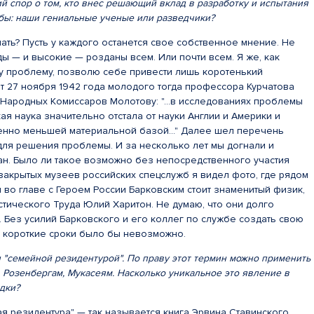
й спор о том, кто внес решающий вклад в разработку и испытания
бы: наши гениальные ученые или разведчики?
ть? Пусть у каждого останется свое собственное мнение. Не
ды — и высокие — розданы всем. Или почти всем. Я же, как
ту проблему, позволю себе привести лишь коротенький
т 27 ноября 1942 года молодого тогда профессора Курчатова
Народных Комиссаров Молотову: "...в исследованиях проблемы
ая наука значительно отстала от науки Англии и Америки и
ненно меньшей материальной базой..." Далее шел перечень
для решения проблемы. И за несколько лет мы догнали и
ан. Было ли такое возможно без непосредственного участия
закрытых музеев российских спецслужб я видел фото, где рядом
 во главе с Героем России Барковским стоит знаменитый физик,
тического Труда Юлий Харитон. Не думаю, что они долго
. Без усилий Барковского и его коллег по службе создать свою
ь короткие сроки было бы невозможно.
"семейной резидентурой". По праву этот термин можно применить
, Розенбергам, Мукасеям. Насколько уникальное это явление в
едки?
 резидентура" — так называется книга Эрвина Ставинского.