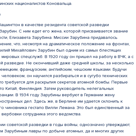
аинских националистов Коновальца.
а
 Вашингтон в качестве резидента советской разведки
Зарубин. С ним едет его жена, которой присваивается звание
сти, Елизавета Зарубина. Миссии Зарубина придавалось
ение, что, несмотря на драматическое положение на фронтах,
асилий Михайлович Зарубин был одним из самых блестящих
 мировых спецслужб. В 1920 году он пришел на работу в ВЧК, а с
ей разведке. Не окончивший даже средней школы, за несколько
емецким, французским, английским, чешским языками. Будучи
человеком, он научился разбираться и в сугубо технических
то требуется для раскрытия секретов атомной бомбы. Первые
то Китай, Финляндия. Затем руководитель нелегальных
ранции. В 1934 году Зарубины вербуют в Германии жену
остранных дел. Здесь же, в Берлине им удается склонить к
го чиновника гестапо Вилли Лемана. Это был единственный за
 вербовки сотрудника этого ведомства.
ории советской разведки в годы войны, однозначно утверждают,
ем Зарубиным лавры по добыче атомных, да и многих других