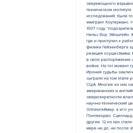
сверхмощного взрывно
техническом институте
исследований, были т
эмигрант Хоутерманс. 
1937 году "подозрител
Нильс Бор, Эйнштейн, 
где и приступил к раб
физика Гейзенберга з
реакция осуществима. 
в свое распоряжение 
войне. На тот момент 
Ирония судьбы заключ
сыграли на том этапе
США. Многие из них н
американских и англи
сверхсекретности влас
научно-технический це
Оппенгеймер, а его у
Понтекорво, Сциллард,
другие. 12 из них ста
мире ни до, ни после 