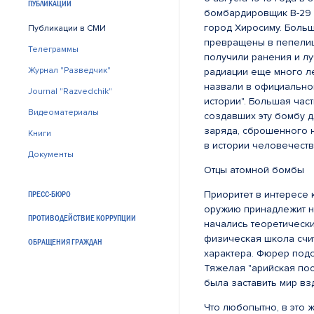
ПУБЛИКАЦИИ
бомбардировщик В-29 
город Хиросиму. Больш
Публикации в СМИ
превращены в пепелищ
Телеграммы
получили ранения и лу
Журнал "Разведчик"
радиации еще много ле
назвали в официально
Journal "Razvedchik"
истории". Большая час
Видеоматериалы
создавших эту бомбу 
заряда, сброшенного н
Книги
в истории человечест
Документы
Отцы атомной бомбы
Приоритет в интересе
ПРЕСС-БЮРО
оружию принадлежит н
ПРОТИВОДЕЙСТВИЕ КОРРУПЦИИ
начались теоретически
физическая школа счит
ОБРАЩЕНИЯ ГРАЖДАН
характера. Фюрер подо
Тяжелая "арийская пос
была заставить мир вз
Что любопытно, в это