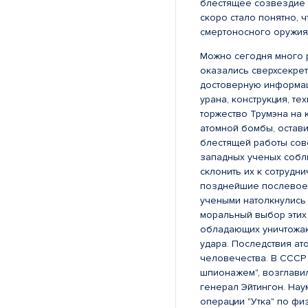
блестящее созвездие 
скоро стало понятно, 
смертоносного оружия,
Можно сегодня много р
оказались сверхсекре
достоверную информац
урана, конструкция, т
торжество Трумэна на 
атомной бомбы, остав
блестящей работы сове
западных ученых собл
склонить их к сотрудни
позднейшие послевоен
учеными натолкнулись 
моральный выбор этих 
обладающих уничтожаю
удара. Последствия ат
человечества. В СССР
шпионажем", возглави
генерал Эйтингон. Нау
операции "Утка" по фи