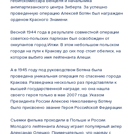
гебитскомиссара Венцеля и начальника
антипартизанского центра Зиберта. За успешно
проведенную операцию Алексей Ботян был награжден
орденом Красного Знамени.
Весной 1944 года в результате совместной операции
советско-польских партизан был освобожден от
оккупантов город Илжи. В этом небольшом польском
городе на пути к Кракову до сих пор стоит обелиск, на
котором выбито имя лейтенанта Алеши.
А в 1945 году под руководством Ботяна была
проведена уникальная операция по спасению города
Кракова. Разведчика несколько раз представляли к
высшей государственной награде, но она нашла
своего героя только в мае 2007 года. Указом
Президента России Алексею Николаевичу Ботяну
было присвоено звание Героя Российской Федерации.
Съемки фильма проходили в Польше и России.
Молодого лейтенанта Алешу играет популярный актер
Александр Олешко. Примечательно, что наряду с