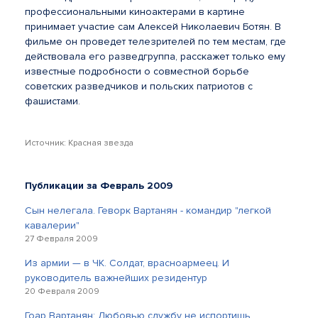
профессиональными киноактерами в картине
принимает участие сам Алексей Николаевич Ботян. В
фильме он проведет телезрителей по тем местам, где
действовала его разведгруппа, расскажет только ему
известные подробности о совместной борьбе
советских разведчиков и польских патриотов с
фашистами.
Источник: Красная звезда
Публикации за Февраль 2009
Сын нелегала. Геворк Вартанян - командир "легкой
кавалерии"
27 Февраля 2009
Из армии — в ЧК. Солдат, врасноармеец. И
руководитель важнейших резидентур
20 Февраля 2009
Гоар Вартанян: Любовью службу не испортишь